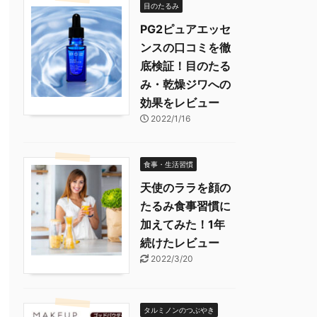
目のたるみ
PG2ピュアエッセ
ンスの口コミを徹
底検証！目のたる
み・乾燥ジワへの
効果をレビュー
2022/1/16
食事・生活習慣
天使のララを顔の
たるみ食事習慣に
加えてみた！1年
続けたレビュー
2022/3/20
タルミノンのつぶやき