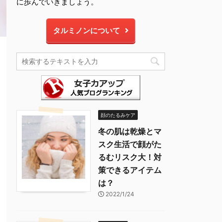
に歩んでいきましょう。
タルミノンについて
顔のたるみケア
冬の肌は乾燥とマ
スク生活で顔がた
るむリスク大！対
策できるアイテム
は？
2022/1/24