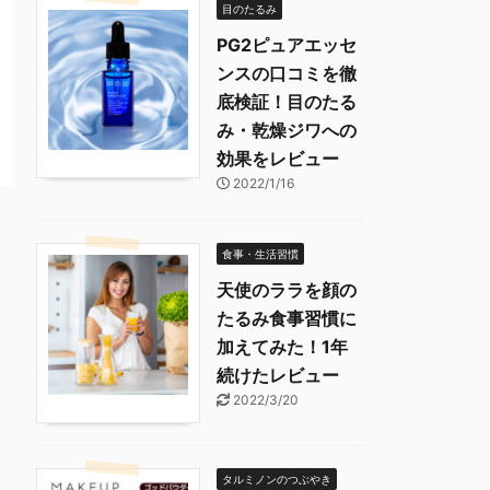
目のたるみ
PG2ピュアエッセ
ンスの口コミを徹
底検証！目のたる
み・乾燥ジワへの
効果をレビュー
2022/1/16
食事・生活習慣
天使のララを顔の
たるみ食事習慣に
加えてみた！1年
続けたレビュー
2022/3/20
タルミノンのつぶやき