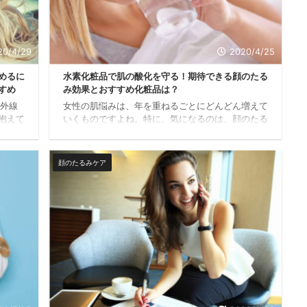
20/4/29
2020/4/25
めるに
水素化粧品で肌の酸化を守る！期待できる顔のたる
すめ
み効果とおすすめ化粧品は？
紫外線
女性の肌悩みは、年を重ねるごとにどんどん増えて
抱えて
いくものですよね。特に、気になるのは、顔のたる
一番気
みではないですか？ 肌悩みが増える度に、加齢と
り肌悩
ともにエイジングケアを取り入れることは、重要だ
た…。
なと感じてしまいますよね。 顔のたるみが生じる
顔のたるみケア
れい線
大きな原因の一つに肌の酸化があります。肌の酸化
女性
を引き起こすのは、活性酸素です。 活性酸素は、
 多く
呼吸をしたり、紫外線を浴びたりすることで、どん
してあ
どん体の中に溜まっていきます。そして、その溜ま
らいで
った活性酸素は、お肌だけでなく、体の調子も悪く
い様で
させてしまいます。 つまり、生きている限り、活
性酸 ...