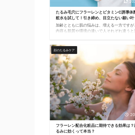
20
たるみ毛穴にフラーレンとビタミンC誘導体
粧水を試して！引き締め、目立たない願い叶
加齢とともに肌の悩みは、増える一方ですが
内容も肌質や環境の違いで人それぞれ違うと
す。 例えば、毛穴の悩みも人それぞれ千差
す。それによってお手入れ方法も違ってきま
間違ったお手入れを続けてしまうことで、若
顔のたるみケア
お肌の維持の妨げになる場合があります。 
たるみ毛穴などの悩みは、刺激を与えすぎて
肌の乾燥が進んでしまって、悩みが深刻化し
った・・という方もいらっしゃいます。 そ
今回は、たるみ毛穴の対策に効果的と言われ
フラーレン、ビタミンC誘導体配合の化粧水
てお ...
20
フラーレン配合化粧品に期待できる効果は？
るみに効くって本当？