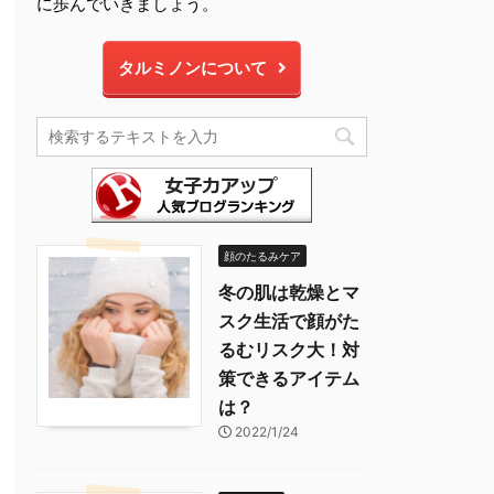
に歩んでいきましょう。
タルミノンについて
顔のたるみケア
冬の肌は乾燥とマ
スク生活で顔がた
るむリスク大！対
策できるアイテム
は？
2022/1/24