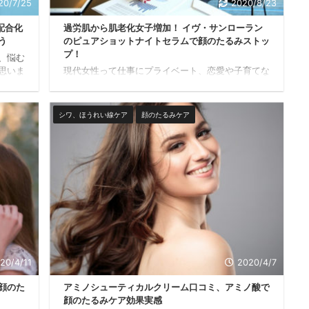
20/7/25
2020/8/23
配合化
過労肌から肌老化女子増加！ イヴ・サンローラン
う
のピュアショットナイトセラムで顔のたるみストッ
プ！
、悩む
思いま
現代女性って仕事にプライベート、恋愛や子育てな
万別で
ど毎日忙しく過ごしているっていう人多いですよ
すが、
ね。 日々の生活で身体的にもストレスがかかるけ
々しい
れど、それは肌も同じですね。 私自身、２０代の
シワ、ほうれい線ケア
顔のたるみケア
特に、
頃は多少の不摂生や睡眠不足も肌には全く現れず、
、更に
プチプラのスキンケアでも肌は十分に潤っていまし
てしま
た。 それがアラフォーに近づくにつれ、シミやシ
こで、
ワ、肌のくすみやたるみなど、若い頃には気になら
ている
なかった肌の悩みが増えていきました。 エイジン
につい
グケアは何から始めればいいんだろう…そんな時に
ふらっと立ち寄ったのが『イブ・サンローラン』で
した。 ...
20/4/11
2020/4/7
顔のた
アミノシューティカルクリーム口コミ、アミノ酸で
顔のたるみケア効果実感