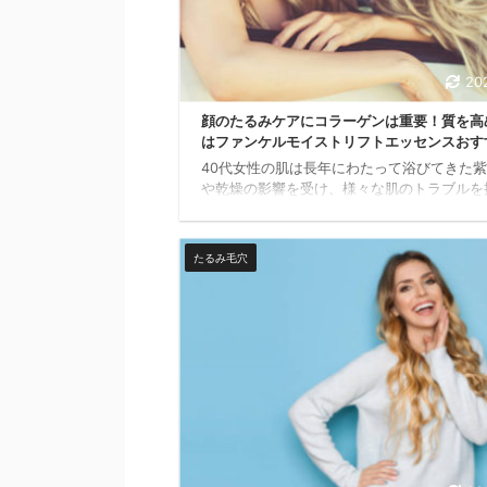
20
顔のたるみケアにコラーゲンは重要！質を高
はファンケルモイストリフトエッセンスおす
40代女性の肌は長年にわたって浴びてきた
や乾燥の影響を受け、様々な肌のトラブルを
います。 あなたのお肌はいかがですか？今
になる症状は何ですか？ 最近の私は、かな
みが増えた気がするわ！ハリが無くなってき
たるみ毛穴
シミがいつの間にか増えた気がする…。ほう
が目立つようになった…。とかね。 おそらく
の数だけ悩みはあるのではないでしょうか。
の肌悩みの中で、加齢とともに上位の悩みと
げられるのが顔のたるみです。30代前半く
は、それほど顔のたるみを感じる女性は少な
す。 ...