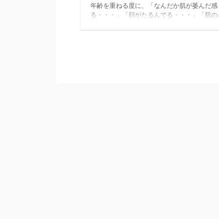
年齢を重ねる度に、「なんだか肌が萎んだ感
る・・・」「顔がたるんでる・・・」「肌の
ツヤもなくなったなぁ～」と感じたりしてい
か？ 厳しい寒い冬の季節が終わって春だ～
たら・・「あら、私、顔がたるんでる・・」
ね。 私も感じたことあります。季節の変わ
かって、お肌って変わりやすいわよね そう
ね。それでね、先日、顔のたるみケアには、
美容成分が良いのでしょう？と聞かれたこと
たのよ。 それでね。フラーレンっておすす
ね！って教えてあげたら、フラーレンのこと
と知り ...