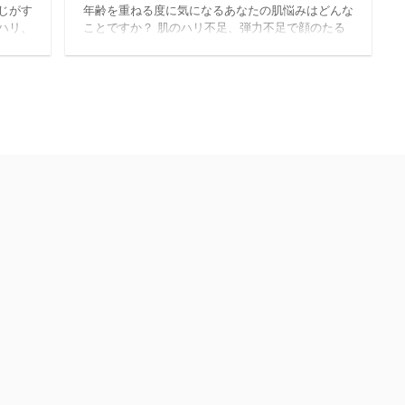
じがす
年齢を重ねる度に気になるあなたの肌悩みはどんな
ハリ、
ことですか？ 肌のハリ不足、弾力不足で顔のたる
ません
みが更に最近、気になる。 肌の保湿に心掛けてい
と思っ
るけれど肌の乾燥が止まらない。 加齢とともに肌
とか
のくすみ、肌理の粗さが気になってきた。 バリア
り目と
機能の低下で肌が敏感になっている気がする。
なのよ
徐々に紫外線が強くなる季節に向けてバリア機能を
どんな
高めたい。 しっかり保湿できて、べた付かないク
があっ
リームを探している。 このように、年齢を重ねる
めかも
度に、肌悩みが増える方、肌が敏感になり、良い化
、もっ
粧品に出会えないでお悩みの方は、アミノ酸でのス
キンケ ...